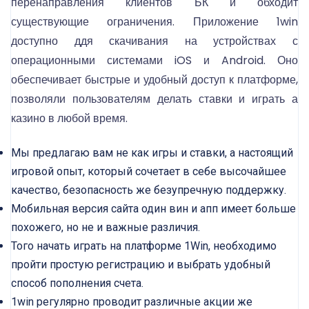
перенаправления клиентов БК и обходит
существующие ограничения. Приложение 1win
доступно ддя скачивания на устройствах с
операционными системами iOS и Android. Оно
обеспечивает быстрые и удобный доступ к платформе,
позволяли пользователям делать ставки и играть а
казино в любой время.
Мы предлагаю вам не как игры и ставки, а настоящий
игровой опыт, который сочетает в себе высочайшее
качество, безопасность же безупречную поддержку.
Мобиль͏ная версия сайта один вин и͏ апп͏ имеет больше
пох͏ожего, но не и важные различия.
Того начать играть на платформе 1Win, необходимо
пройти простую регистрацию и выбрать удобный
способ пополнения счета.
1win регулярно проводит различные акции же