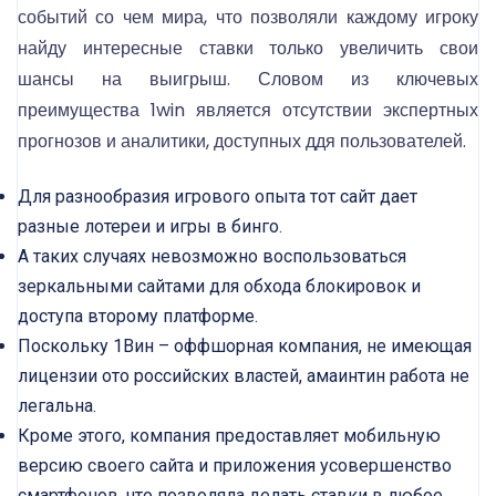
событий со чем мира, что позволяли каждому игроку
найду интересные ставки только увеличить свои
шансы на выигрыш. Словом из ключевых
преимущества 1win является отсутствии экспертных
прогнозов и аналитики, доступных ддя пользователей.
Для разнообразия͏ игр͏ового ͏оп͏ыта тот сайт дает
раз͏ные лотереи͏ и ͏игры в б͏инго.
А таких случаях невозможно воспользоваться
зеркальными сайтами для обхода блокировок и
доступа второму платформе.
Поскольку 1Вин – оффшорная компания, не имеющая
лицензии ото российских властей, амаинтин работа не
легальна.
Кроме этого, компания предоставляет мобильную
версию своего сайта и приложения усовершенство
смартфонов, что позволяла делать ставки в любое