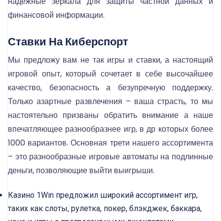
надежные зеркала для защиты частной данных и
финансовой информации.
Ставки На Киберспорт
Мы предложу вам не так игры и ставки, а настоящий
игровой опыт, который сочетает в себе высочайшее
качество, безопасность а безупречную поддержку.
Только азартные развлечения – ваша страсть, то мы
настоятельно призваны обратить внимание а наше
впечатляющее разнообразнее игр, в др которых более
1000 вариантов. Основная трети нашего ассортимента
– это разнообразные игровые автоматы на подлинные
деньги, позволяющие выйти выигрыши.
Казино 1Win предложил широкий ассортимент игр,
таких как слоты, рулетка, покер, блэкджек, баккара,