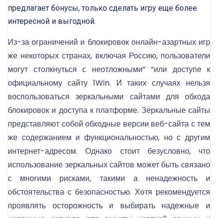
предлагает бонусы, только сделать игру еще более
интересной и выгодной.
Из-за ограничений и блокировок онлайн-азартных игр
же некоторых странах, включая Россию, пользователи
могут столкнуться с неотложными” “или доступе к
официальному сайту 1Win. И таких случаях нельзя
воспользоваться зеркальными сайтами для обхода
блокировок и доступа к платформе. Зеркальные сайты
представляют собой обходные версии веб-сайта с тем
же содержанием и функциональностью, но с другим
интернет-адресом. Однако стоит безусловно, что
использование зеркальных сайтов может быть связано
с многими рисками, такими а ненадежность и
обстоятельства с безопасностью. Хотя рекомендуется
проявлять осторожность и выбирать надежные и