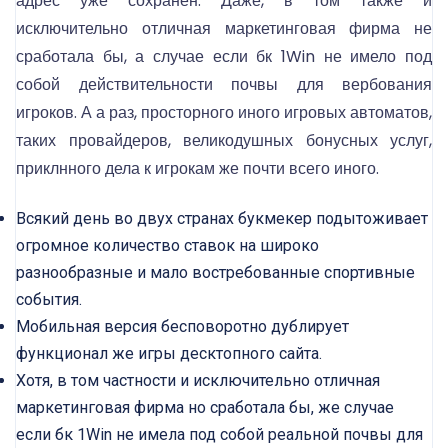
адрес уже сохранен. Даже, в том также и
исключительно отличная маркетинговая фирма не
сработала бы, а случае если бк 1Win не имело под
собой действительности почвы для вербования
игроков. А а раз, просторного иного игровых автоматов,
таких провайдеров, великодушных бонусных услуг,
приклнного дела к игрокам же почти всего иного.
Всякий день во двух странах букмекер подытоживает
огромное количество ставок на широко
разнообразные и мало востребованные спортивные
события.
Мобильная версия бесповоротно дублирует
функционал же игры десктопного сайта.
Хотя, в том частности и исключительно отличная
маркетинговая фирма но сработала бы, же случае
если бк 1Win не имела под собой реальной почвы для