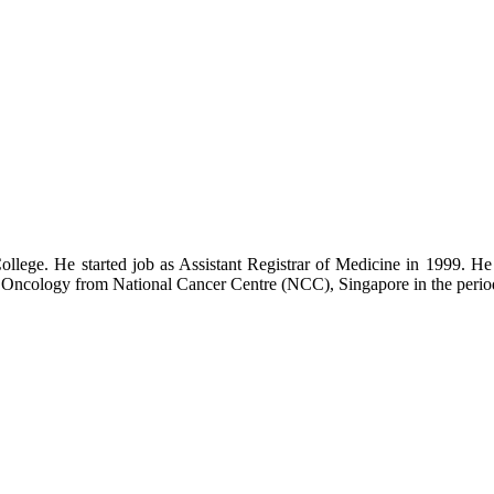
College. He started job as Assistant Registrar of Medicine in 1999
 Oncology from National Cancer Centre (NCC), Singapore in the perio