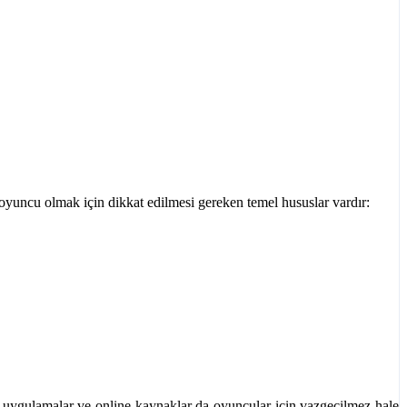
oyuncu olmak için dikkat edilmesi gereken temel hususlar vardır:
il uygulamalar ve online kaynaklar da oyuncular için vazgeçilmez hale