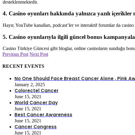
desteklenmektedir.
4. Casino oyunları hakkında yalnızca yazılı içerikler
Hayır, YouTube kanalları, podcast’ler ve interaktif forumlar da casino 
5. Casino oyunlarıyla ilgili güncel bonus kampanyala
Casino Türkiye Güncesi gibi bloglar, online casinoların sunduğu bonus k
Previous Post
Next Post
RECENT EVENTS
No One Should Face Breast Cancer Alone , Pink
January 2, 2025
Colorectel Cancer
June 15, 2021
World Cancer Day
June 15, 2021
Best Cancer Awareness
June 15, 2021
Cancer Congress
June 15, 2021