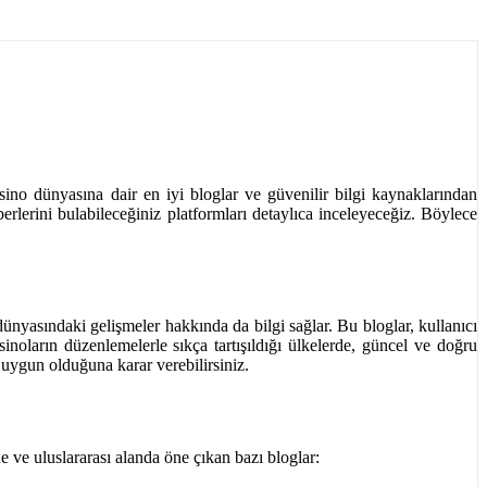
sino dünyasına dair en iyi bloglar ve güvenilir bilgi kaynaklarından
erlerini bulabileceğiniz platformları detaylıca inceleyeceğiz. Böylece
nyasındaki gelişmeler hakkında da bilgi sağlar. Bu bloglar, kullanıcı
inoların düzenlemelerle sıkça tartışıldığı ülkelerde, güncel ve doğru
a uygun olduğuna karar verebilirsiniz.
e ve uluslararası alanda öne çıkan bazı bloglar: