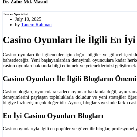
Dr. Zafor Md. Masud
Cancer Specialist
July 10, 2025
by
Tanem Rahman
Casino Oyunları İle İlgili En İy
Casino oyunları ile ilgilenenler için doğru bilgiler ve güncel içer
bahsedeceğiz. Yeni başlayanlardan deneyimli oyunculara kadar herkese 
casino oyunları hakkında bilgi edinmek ve yeteneklerinizi geliştirmek
Casino Oyunları İle İlgili Blogların Önemi
Casino blogları, oyunculara sadece oyunlar hakkında değil, aynı zama
deneyimlerini paylaşan topluluklarla doludur ve yeni stratejiler öğr
bilgiye hızlı erişim çok değerlidir. Ayrıca, bloglar sayesinde farklı ca
En İyi Casino Oyunları Blogları
Casino oyunlarıyla ilgili en popüler ve güvenilir bloglar, profesyonel 