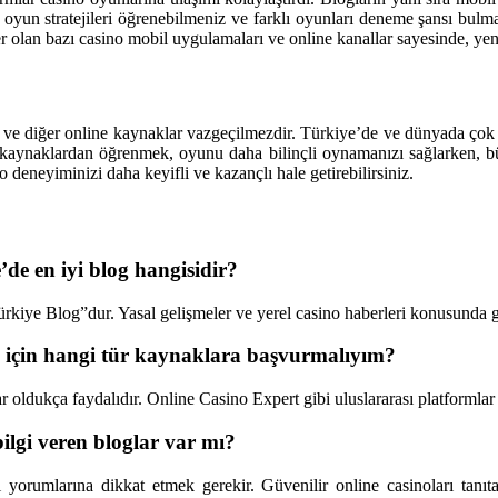
 oyun stratejileri öğrenebilmeniz ve farklı oyunları deneme şansı bulm
ler olan bazı casino mobil uygulamaları ve online kanallar sayesinde, ye
lar ve diğer online kaynaklar vazgeçilmezdir. Türkiye’de ve dünyada çok
kaynaklardan öğrenmek, oyunu daha bilinçli oynamanızı sağlarken, büt
 deneyiminizi daha keyifli ve kazançlı hale getirebilirsiniz.
de en iyi blog hangisidir?
rkiye Blog”dur. Yasal gelişmeler ve yerel casino haberleri konusunda g
k için hangi tür kaynaklara başvurmalıyım?
 oldukça faydalıdır. Online Casino Expert gibi uluslararası platformlar g
ilgi veren bloglar var mı?
nıcı yorumlarına dikkat etmek gerekir. Güvenilir online casinoları ta