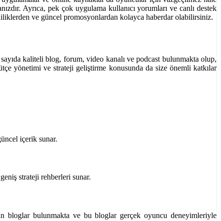
anızdır. Ayrıca, pek çok uygulama kullanıcı yorumları ve canlı destek
niliklerden ve güncel promosyonlardan kolayca haberdar olabilirsiniz.
 sayıda kaliteli blog, forum, video kanalı ve podcast bulunmakta olup,
çe yönetimi ve strateji geliştirme konusunda da size önemli katkılar
üncel içerik sunar.
eniş strateji rehberleri sunar.
nıtan bloglar bulunmakta ve bu bloglar gerçek oyuncu deneyimleriyle