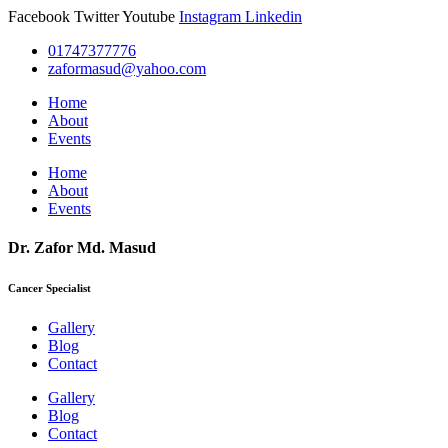
Facebook
Twitter
Youtube
Instagram
Linkedin
01747377776
zaformasud@yahoo.com
Home
About
Events
Home
About
Events
Dr. Zafor Md. Masud
Cancer Specialist
Gallery
Blog
Contact
Gallery
Blog
Contact