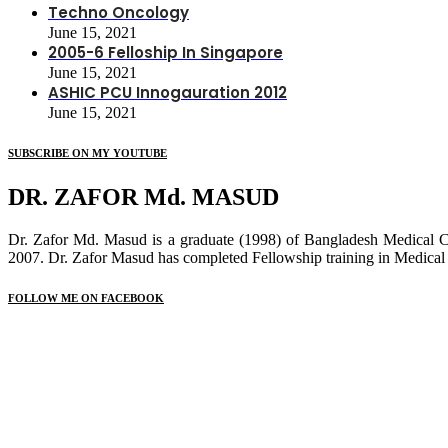
Techno Oncology
June 15, 2021
2005-6 Felloship In Singapore
June 15, 2021
ASHIC PCU Innogauration 2012
June 15, 2021
SUBSCRIBE ON MY YOUTUBE
DR. ZAFOR Md. MASUD
Dr. Zafor Md. Masud is a graduate (1998) of Bangladesh Medical 
2007. Dr. Zafor Masud has completed Fellowship training in Medical
FOLLOW ME ON FACEBOOK