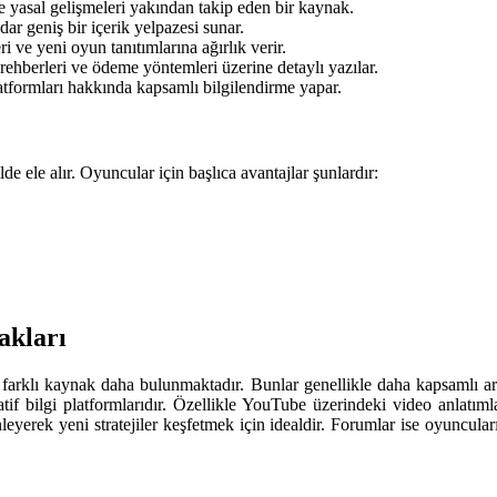
e yasal gelişmeleri yakından takip eden bir kaynak.
r geniş bir içerik yelpazesi sunar.
 ve yeni oyun tanıtımlarına ağırlık verir.
 rehberleri ve ödeme yöntemleri üzerine detaylı yazılar.
atformları hakkında kapsamlı bilgilendirme yapar.
e ele alır. Oyuncular için başlıca avantajlar şunlardır:
akları
k farklı kaynak daha bulunmaktadır. Bunlar genellikle daha kapsamlı ar
natif bilgi platformlarıdır. Özellikle YouTube üzerindeki video anlatı
eyerek yeni stratejiler keşfetmek için idealdir. Forumlar ise oyuncuların 