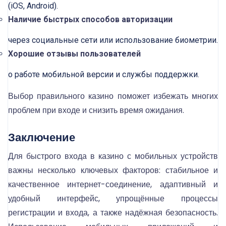
(iOS, Android).
Наличие быстрых способов авторизации
через социальные сети или использование биометрии.
Хорошие отзывы пользователей
о работе мобильной версии и службы поддержки.
Выбор правильного казино поможет избежать многих
проблем при входе и снизить время ожидания.
Заключение
Для быстрого входа в казино с мобильных устройств
важны несколько ключевых факторов: стабильное и
качественное интернет-соединение, адаптивный и
удобный интерфейс, упрощённые процессы
регистрации и входа, а также надёжная безопасность.