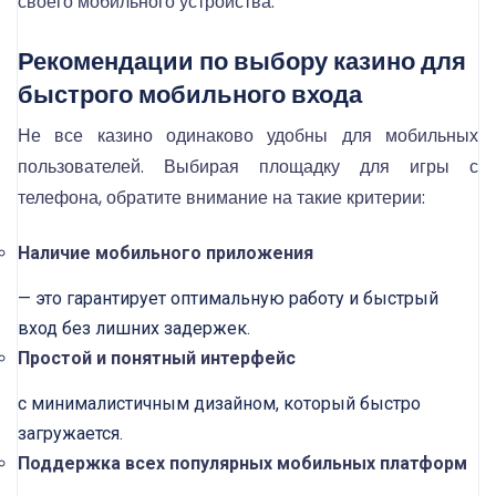
своего мобильного устройства.
Рекомендации по выбору казино для
быстрого мобильного входа
Не все казино одинаково удобны для мобильных
пользователей. Выбирая площадку для игры с
телефона, обратите внимание на такие критерии:
Наличие мобильного приложения
— это гарантирует оптимальную работу и быстрый
вход без лишних задержек.
Простой и понятный интерфейс
с минималистичным дизайном, который быстро
загружается.
Поддержка всех популярных мобильных платформ