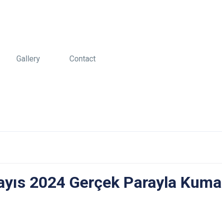
Gallery
Contact
Mayıs 2024 Gerçek Parayla Kuma