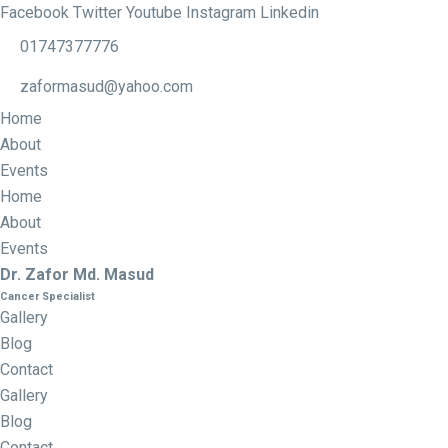
Facebook
Twitter
Youtube
Instagram
Linkedin
01747377776
zaformasud@yahoo.com
Home
About
Events
Home
About
Events
Dr. Zafor Md. Masud
Cancer Specialist
Gallery
Blog
Contact
Gallery
Blog
Contact