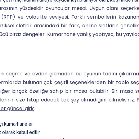
rasının yüzdesidir oyuncular mesai. Uygun olanı seçer
 (RTP) ve volatilite seviyesi. Farklı sembollerin kazan
ziksel slotlar arasındaki bir fark, online slotların genelli
cü biraz dengeler. Kumarhane yanlış yaptıysa, bu yayıla
ini seçme ve evden çıkmadan bu oyunun tadını çıkarma k
tformlarda bulunan çok çeşitli seçeneklerden bir tablo s
e diğer birçok özelliğe sahip bir masa bulabilir. Bir masa
rinin size hitap edecek tek şey olmadığını bilmelisiniz. 
et güncel giriş
.
çi kumarhaneler.
olarak kabul edilir.