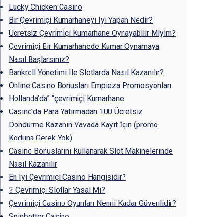
Lucky Chicken Casino
Bir Çevrimiçi Kumarhaneyi Iyi Yapan Nedir?
Ücretsiz Çevrimiçi Kumarhane Oynayabilir Miyim?
Çevrimiçi Bir Kumarhanede Kumar Oynamaya
Nasıl Başlarsınız?
Bankroll Yönetimi Ile Slotlarda Nasıl Kazanılır?
Online Casino Bonusları Empieza Promosyonları
Hollanda’da” “çevrimiçi Kumarhane
Casino’da Para Yatırmadan 100 Ücretsiz
Döndürme Kazanın Vavada Kayıt İçin (promo
Koduna Gerek Yok)
Casino Bonuslarını Kullanarak Slot Makinelerinde
Nasıl Kazanılır
En Iyi Çevrimiçi Casino Hangisidir?
❔ Çevrimiçi Slotlar Yasal Mı?
Çevrimiçi Casino Oyunları Nenni Kadar Güvenlidir?
Spinbetter Casino