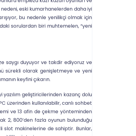
 oyunlara empieza kazı kazan oyunları ve
 nedeni, eski kumarhanelerden daha iyi
ışıyor, bu nedenle yenilikçi olmak için
ızdaki sorulardan biri muhtemelen, “yeni
ze saygı duyuyor ve takdir ediyoruz ve
nü sürekli olarak genişletmeye ve yeni
anın keyfini çıkarın.
 yazılım geliştiricilerinden kazanç dolu
C üzerinden kullanılabilir, canlı sohbet
ntemi ve 13 afin de çekme yönteminden
ncak 2, 800’den fazla oyunun bulunduğu
 slot makinelerine de sahiptir. Bunlar,