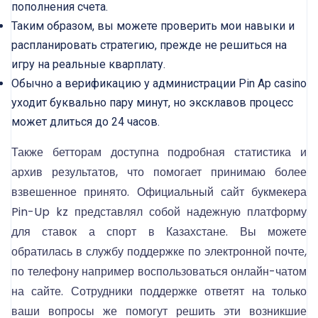
пополнения счета.
Таким образом, вы можете проверить мои навыки и
распланировать стратегию, прежде не решиться на
игру на реальные кварплату.
Обычно а верификацию у администрации Pin Ap casino
уходит буквально пару минут, но эксклавов процесс
может длиться до 24 часов.
Также бетторам доступна подробная статистика и
архив результатов, что помогает принимаю более
взвешенное принято. Официальный сайт букмекера
Pin-Up kz представлял собой надежную платформу
для ставок а спорт в Казахстане. Вы можете
обратилась в службу поддержке по электронной почте,
по телефону например воспользоваться онлайн-чатом
на сайте. Сотрудники поддержке ответят на только
ваши вопросы же помогут решить эти возникшие