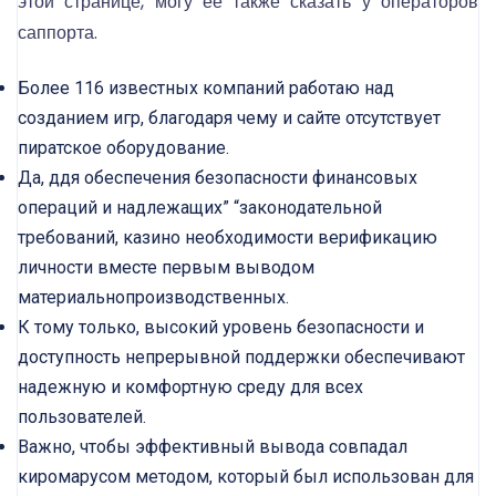
этой странице, могу ее также сказать у операторов
саппорта.
Более 116 известных компаний работаю над
созданием игр, благодаря чему и сайте отсутствует
пиратское оборудование.
Да, ддя обеспечения безопасности финансовых
операций и надлежащих” “законодательной
требований, казино необходимости верификацию
личности вместе первым выводом
материальнопроизводственных.
К тому только, высокий уровень безопасности и
доступность непрерывной поддержки обеспечивают
надежную и комфортную среду для всех
пользователей.
Важно, чтобы эффективный вывода совпадал
киромарусом методом, который был использован для