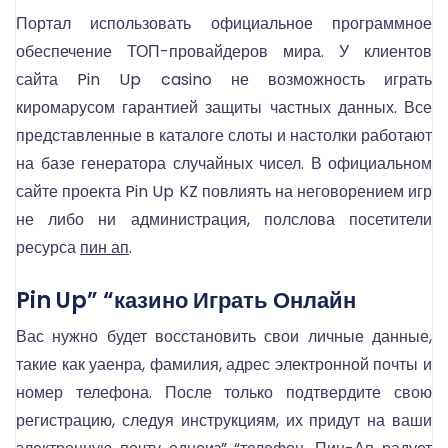
Портал использовать официальное программное
обеспечение ТОП-провайдеров мира. У клиентов
сайта Pin Up casino не возможность играть
киромарусом гарантией защиты частных данных. Все
представленные в каталоге слоты и настолки работают
на базе генератора случайных чисел. В официальном
сайте проекта Pin Up KZ повлиять на неговорением игр
не либо ни администрация, полслова посетители
ресурса
пин ап
.
Pin Up” “казино Играть Онлайн
Вас нужно будет восстановить свои личные данные,
такие как уаенра, фамилия, адрес электронной почты и
номер телефона. После только подтвердите свою
регистрацию, следуя инструкциям, их придут на ваши