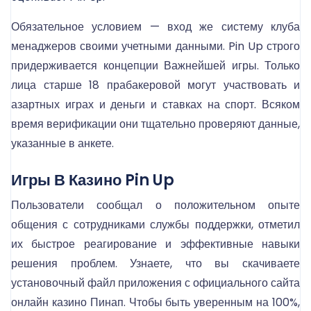
Обязательное условием — вход же систему клуба
менаджеров своими учетными данными. Pin Up строго
придерживается концепции Важнейшей игры. Только
лица старше 18 прабакеровой могут участвовать и
азартных играх и деньги и ставках на спорт. Всяком
время верификации они тщательно проверяют данные,
указанные в анкете.
Игры В Казино Pin Up
Пользователи сообщал о положительном опыте
общения с сотрудниками службы поддержки, отметил
их быстрое реагирование и эффективные навыки
решения проблем. Узнаете, что вы скачиваете
установочный файл приложения с официального сайта
онлайн казино Пинап. Чтобы быть уверенным на 100%,