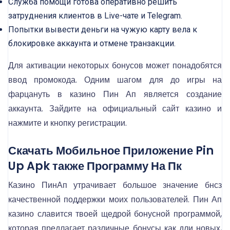
Служба помощи готова оперативно решить
затруднения клиентов в Live-чате и Telegram.
Попытки вывести деньги на чужую карту вела к
блокировке аккаунта и отмене транзакции.
Для активации некоторых бонусов может понадобятся
ввод промокода. Одним шагом для до игры на
фарцануть в казино Пин Ап является создание
аккаунта. Зайдите на официальный сайт казино и
нажмите и кнопку регистрации.
Скачать Мобильное Приложение Pin
Up Apk также Программу На Пк
Казино ПинАп утрачивает большое значение бнсз
качественной поддержки моих пользователей. Пин Ап
казино славится твоей щедрой бонусной программой,
которая предлагает различные бонусы как дли новых,