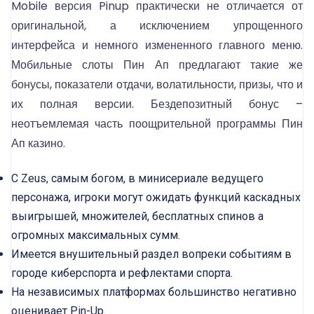
Mobile версия Pinup практически не отличается от
оригинальной, а исключением упрощенного
интерфейса и немного измененного главного меню.
Мобильные слоты Пин Ап предлагают такие же
бонусы, показатели отдачи, волатильности, призы, что и
их полная версии. Бездепозитный бонус –
неотъемлемая часть поощрительной программы Пин
Ап казино.
С Zeus, самым богом, в минисериале ведущего
персонажа, игроки могут ожидать функций каскадных
выигрышей, множителей, бесплатных спинов а
огромных максимальных сумм.
Имеется внушительный раздел вопреки событиям в
городе киберспорта и рефлектами спорта.
На независимых платформах большинство негативно
оценивает Pin-Up.