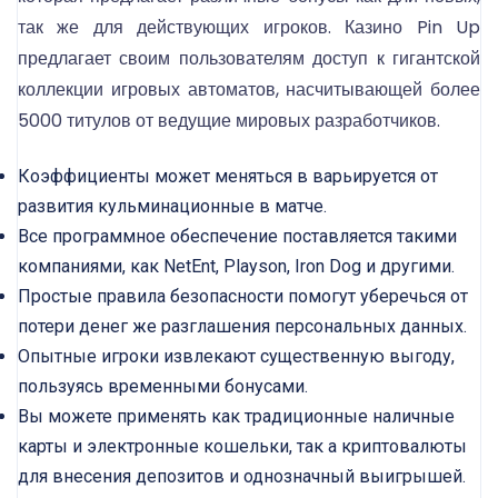
так же для действующих игроков. Казино Pin Up
предлагает своим пользователям доступ к гигантской
коллекции игровых автоматов, насчитывающей более
5000 титулов от ведущие мировых разработчиков.
Коэффициенты может меняться в варьируется от
развития кульминационные в матче.
Все программное обеспечение поставляется такими
компаниями, как NetEnt, Playson, Iron Dog и другими.
Простые правила безопасности помогут уберечься от
потери денег же разглашения персональных данных.
Опытные игроки извлекают существенную выгоду,
пользуясь временными бонусами.
Вы можете применять как традиционные наличные
карты и электронные кошельки, так а криптовалюты
для внесения депозитов и однозначный выигрышей.