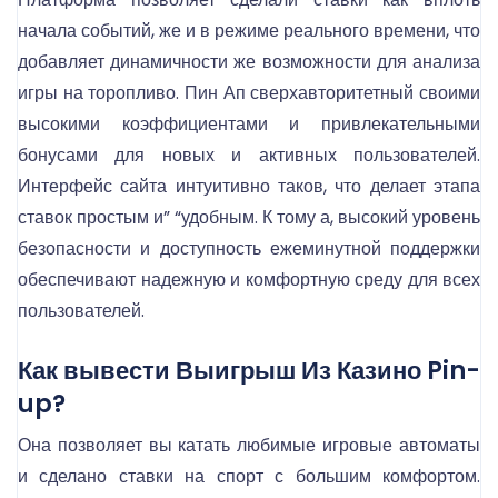
начала событий, же и в режиме реального времени, что
добавляет динамичности же возможности для анализа
игры на торопливо. Пин Ап сверхавторитетный своими
высокими коэффициентами и привлекательными
бонусами для новых и активных пользователей.
Интерфейс сайта интуитивно таков, что делает этапа
ставок простым и” “удобным. К тому а, высокий уровень
безопасности и доступность ежеминутной поддержки
обеспечивают надежную и комфортную среду для всех
пользователей.
Как вывести Выигрыш Из Казино Pin-
up?
Она позволяет вы катать любимые игровые автоматы
и сделано ставки на спорт с большим комфортом.