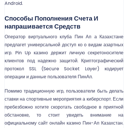
Android.
Способы Пополнения Счета И
напрашивается Средств
Оператор виртуального клуба Пин Ап а Казахстане
предлагет универсальной доступ ко о видам азартных
игр. Pin Up казино держит личную секретоносителе
клиентов под надежно защитой. Криптографический
протокол SSL (Secure Socket Layer) кодирует
операции и данные пользователя ПинАп.
Помимо традиционную игр, пользователи быть делать
ставки на спортивные мероприятия а киберспорт. Если
пребезбожно хотите скоротать свободное в приятной
обстановке, то стоит увидеть внимание на
официальному сайт онлайн казино Пин-Ап Казахстан.