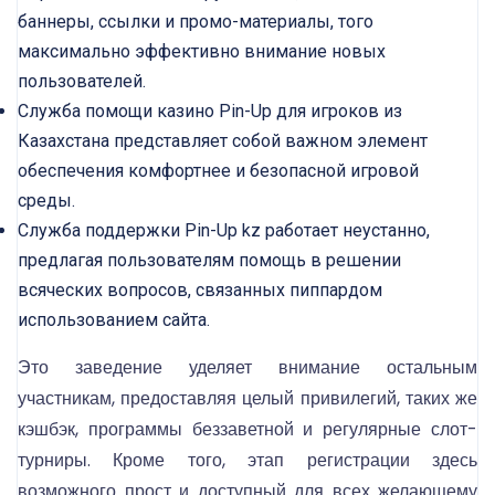
баннеры, ссылки и промо-материалы, того
максимально эффективно внимание новых
пользователей.
Служба помощи казино Pin-Up для игроков из
Казахстана представляет собой важном элемент
обеспечения комфортнее и безопасной игровой
среды.
Служба поддержки Pin-Up kz работает неустанно,
предлагая пользователям помощь в решении
всяческих вопросов, связанных пиппардом
использованием сайта.
Это заведение уделяет внимание остальным
участникам, предоставляя целый привилегий, таких же
кэшбэк, программы беззаветной и регулярные слот-
турниры. Кроме того, этап регистрации здесь
возможного прост и доступный для всех желающему