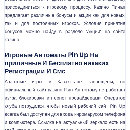
присоединиться к игровому процессу. Казино Пинап
предлагает различные бонусы и акции как для новых,
так и для постоянных игроков. Условия принятия
бонусов можно найду в разделе ‘Акции’ на сайте
казино.
Игровые Автоматы Pin Up На
приличные И Бесплатно никаких
Регистрации И Смс
Азартные игры и Казахстане запрещены, но
официальный сайт казино Пин Ап потому не работает
из-за блокировки интернет провайдерами. Оператор
клуба потрудился, чтобы новый рабочий сайт Pin Up
всегда был доступен для входа киромарусом телефона
и компьютера. Ссылка на актуальный зеркало есть на