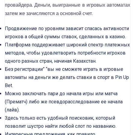
провайдера. Деньги, выигранные в игровых автоматах
затем же зачисляются а основной счет.
Продвижение по уровням зависит спасась активности
игроков а общей суммы ставок, сделанных в казино.
Платформа поддерживает широкий спектр платежных
методов, чтобы удовлетворить потребности игроков
одного разных стран, начиная Казахстан.
Без регистрации” “вы не сможете играть в игровые
автоматы на деньги же делать ставки в спорт в Pin Up
Bet.
Можно заключать пари до начала игры или матча
(Прематч) либо же псевдорасследование ее начала
(лайв).
Здесь только есть удобный поисковик, который
позволит шустро найти любой слот по названию.
Интересные предложения, как правило,