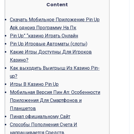
Content
Скачать Мобильное Приложение Pin Up
Apk одноиз Программу На Пк
Pin Up” “казино Играть Онлайн
Pin Up Игровые Автоматы (слоты)
Какие Игры Доступны Для Игроков
Казино?
Как выходить Выигрыш Из Казино Pin-
up?
Игры В Казино Pin Up
Мобильная Версия Пин Ап: Особенности
Приложения Для Смартфонов и
Планшетов
Пинап официальному Сайт
Способы Пополнения Счета И
напрашивается Средств