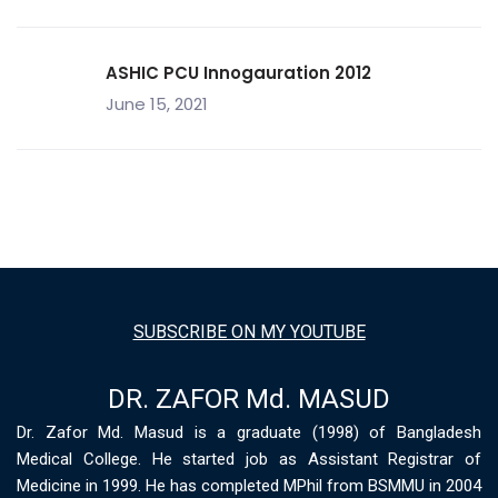
ASHIC PCU Innogauration 2012
June 15, 2021
SUBSCRIBE ON MY YOUTUBE
DR. ZAFOR Md. MASUD
Dr. Zafor Md. Masud is a graduate (1998) of Bangladesh
Medical College. He started job as Assistant Registrar of
Medicine in 1999. He has completed MPhil from BSMMU in 2004