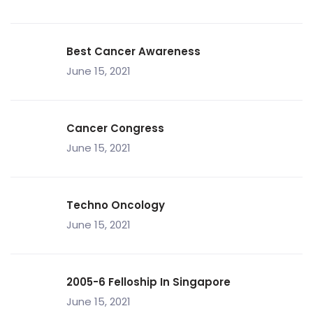
Best Cancer Awareness
June 15, 2021
Cancer Congress
June 15, 2021
Techno Oncology
June 15, 2021
2005-6 Felloship In Singapore
June 15, 2021