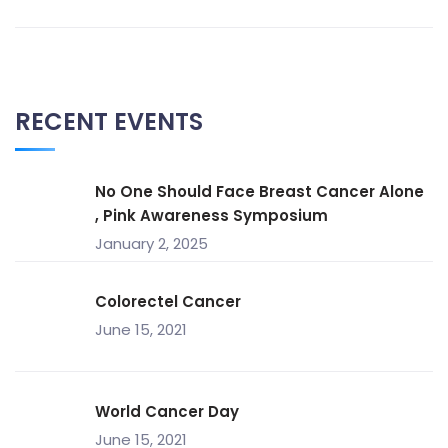
RECENT EVENTS
No One Should Face Breast Cancer Alone
, Pink Awareness Symposium
January 2, 2025
Colorectel Cancer
June 15, 2021
World Cancer Day
June 15, 2021