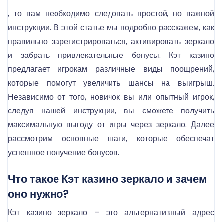
, то вам необходимо следовать простой, но важной
инструкции. В этой статье мы подробно расскажем, как
правильно зарегистрироваться, активировать зеркало
и забрать привлекательные бонусы. Кэт казино
предлагает игрокам различные виды поощрений,
которые помогут увеличить шансы на выигрыш.
Независимо от того, новичок вы или опытный игрок,
следуя нашей инструкции, вы сможете получить
максимальную выгоду от игры через зеркало. Далее
рассмотрим основные шаги, которые обеспечат
успешное получение бонусов.
Что такое Кэт казино зеркало и зачем
оно нужно?
Кэт казино зеркало – это альтернативный адрес