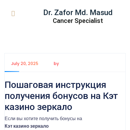
Dr. Zafor Md. Masud
Cancer Specialist
July 20, 2025
by
Tanem Rahman
Пошаговая инструкция
получения бонусов на Кэт
казино зеркало
Если вы хотите получить бонусы на
Кэт казино зеркало