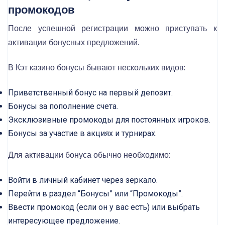
промокодов
После успешной регистрации можно приступать к
активации бонусных предложений.
В Кэт казино бонусы бывают нескольких видов:
Приветственный бонус на первый депозит.
Бонусы за пополнение счета.
Эксклюзивные промокоды для постоянных игроков.
Бонусы за участие в акциях и турнирах.
Для активации бонуса обычно необходимо:
Войти в личный кабинет через зеркало.
Перейти в раздел “Бонусы” или “Промокоды”.
Ввести промокод (если он у вас есть) или выбрать
интересующее предложение.