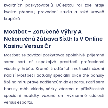
kvalitních poskytovatelů. Důležitou roli zde hraje
kvalita přenosu, provedení studia a také úroveň
krupiérů.
Mostbet – Zaručené Výhry A
Nekonečná Zábava Sixth Is V Online
Kasinu Versus Čr
Mostbet se zavázal poskytovat spolehlivé, příjemné
some sort of uspokojivé prostředí professional
všechny hráče. Kromě tradičních možností sázení
nabízí Mostbet i actually speciální akce the bonusy
šité na míru právě nadšencům do esportu. Patří sem
bonusy mhh vklady, sázky zdarma a příležitostné
speciální nabídky vázané em významné události
versus esportu.