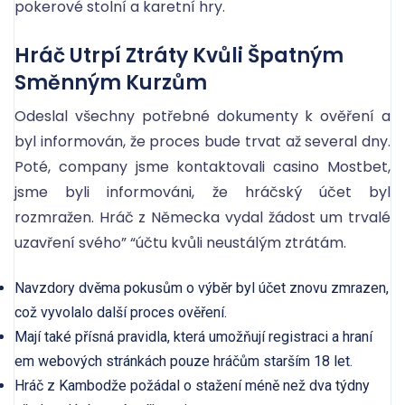
pokerové stolní a karetní hry.
Hráč Utrpí Ztráty Kvůli Špatným
Směnným Kurzům
Odeslal všechny potřebné dokumenty k ověření a
byl informován, že proces bude trvat až several dny.
Poté, company jsme kontaktovali casino Mostbet,
jsme byli informováni, že hráčský účet byl
rozmražen. Hráč z Německa vydal žádost um trvalé
uzavření svého” “účtu kvůli neustálým ztrátám.
Navzdory dvěma pokusům o výběr byl účet znovu zmrazen,
což vyvolalo další proces ověření.
Mají také přísná pravidla, která umožňují registraci a hraní
em webových stránkách pouze hráčům starším 18 let.
Hráč z Kambodže požádal o stažení méně než dva týdny