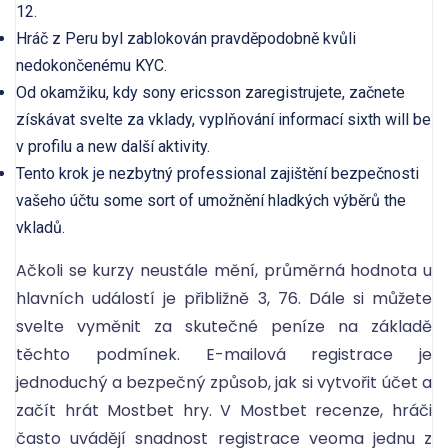
12.
Hráč z Peru byl zablokován pravděpodobně kvůli
nedokončenému KYC.
Od okamžiku, kdy sony ericsson zaregistrujete, začnete
získávat svelte za vklady, vyplňování informací sixth will be
v profilu a new další aktivity.
Tento krok je nezbytný professional zajištění bezpečnosti
vašeho účtu some sort of umožnění hladkých výběrů the
vkladů.
Ačkoli se kurzy neustále mění, průměrná hodnota u
hlavních událostí je přibližně 3, 76. Dále si můžete
svelte vyměnit za skutečné peníze na základě
těchto podmínek. E-mailová registrace je
jednoduchý a bezpečný způsob, jak si vytvořit účet a
začít hrát Mostbet hry. V Mostbet recenze, hráči
často uvádějí snadnost registrace veoma jednu z