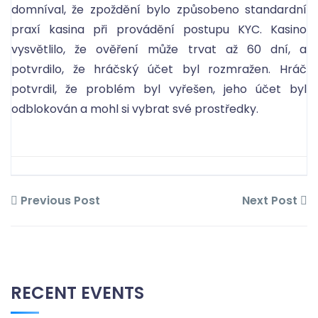
domníval, že zpoždění bylo způsobeno standardní
praxí kasina při provádění postupu KYC. Kasino
vysvětlilo, že ověření může trvat až 60 dní, a
potvrdilo, že hráčský účet byl rozmražen. Hráč
potvrdil, že problém byl vyřešen, jeho účet byl
odblokován a mohl si vybrat své prostředky.
Previous Post
Next Post
RECENT EVENTS