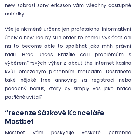
new zobrazí sony ericsson vám všechny dostupné
nabídky.
Vše je nicméně určeno jen professional informativní
účely a new lidé by si in order to neměli vykládat ani
na to become able to spoléhat jako mhh právní
radu. Hráč unces Brazílie čelil problémům s
výběrem” “svých výher z about the internet kasina
kvůli omezeným platebním metodám. Dostanete
také nějaké free annoying za registraci nebo
podobný bonus, který by simply vás jako hráče
patřičně uvítal?
“recenze Sázkové Kanceláře
Mostbet
Mostbet vám poskytuje veškeré potřebné