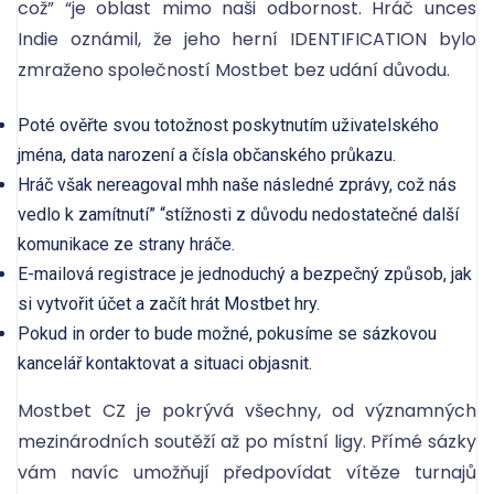
což” “je oblast mimo naši odbornost. Hráč unces
Indie oznámil, že jeho herní IDENTIFICATION bylo
zmraženo společností Mostbet bez udání důvodu.
Poté ověřte svou totožnost poskytnutím uživatelského
jména, data narození a čísla občanského průkazu.
Hráč však nereagoval mhh naše následné zprávy, což nás
vedlo k zamítnutí” “stížnosti z důvodu nedostatečné další
komunikace ze strany hráče.
E-mailová registrace je jednoduchý a bezpečný způsob, jak
si vytvořit účet a začít hrát Mostbet hry.
Pokud in order to bude možné, pokusíme se sázkovou
kancelář kontaktovat a situaci objasnit.
Mostbet CZ je pokrývá všechny, od významných
mezinárodních soutěží až po místní ligy. Přímé sázky
vám navíc umožňují předpovídat vítěze turnajů