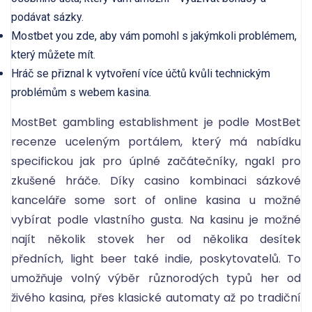
podávat sázky.
Mostbet you zde, aby vám pomohl s jakýmkoli problémem,
který můžete mít.
Hráč se přiznal k vytvoření více účtů kvůli technickým
problémům s webem kasina.
MostBet gambling establishment je podle MostBet
recenze uceleným portálem, který má nabídku
specifickou jak pro úplné začátečníky, ngakl pro
zkušené hráče. Díky casino kombinaci sázkové
kanceláře some sort of online kasina u možné
vybírat podle vlastního gusta. Na kasinu je možné
najít několik stovek her od několika desítek
předních, light beer také indie, poskytovatelů. To
umožňuje volný výběr různorodých typů her od
živého kasina, přes klasické automaty až po tradiční