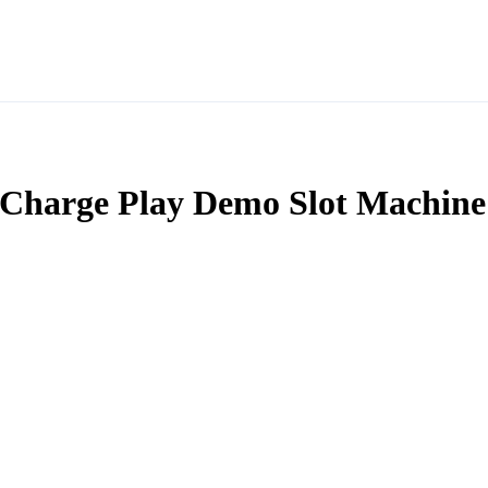
 Charge Play Demo Slot Machin