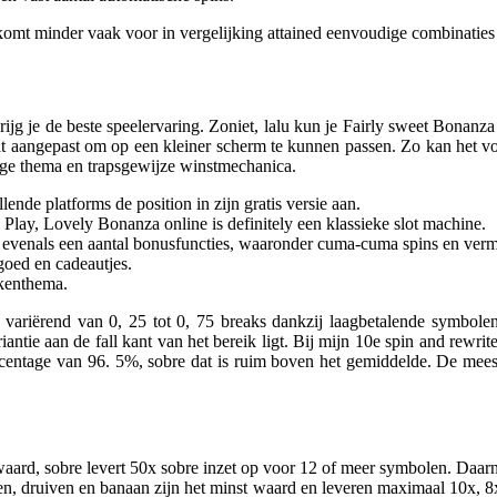
omt minder vaak voor in vergelijking attained eenvoudige combinaties 
rijg je de beste speelervaring. Zoniet, lalu kun je Fairly sweet Bonan
 is wat aangepast om op een kleiner scherm te kunnen passen. Zo kan het
tige thema en trapsgewijze winstmechanica.
nde platforms de position in zijn gratis versie aan.
c Play, Lovely Bonanza online is definitely een klassieke slot machine.
 evenals een aantal bonusfuncties, waaronder cuma-cuma spins en verm
goed en cadeautjes.
akenthema.
ns, variërend van 0, 25 tot 0, 75 breaks dankzij laagbetalende symbo
riantie aan de fall kant van het bereik ligt. Bij mijn 10e spin and rewr
ercentage van 96. 5%, sobre dat is ruim boven het gemiddelde. De mee
ard, sobre levert 50x sobre inzet op voor 12 of meer symbolen. Daarnaa
n, druiven en banaan zijn het minst waard en leveren maximaal 10x, 8x,