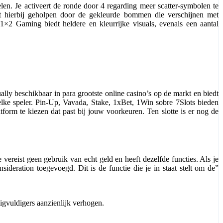
en. Je activeert de ronde door 4 regarding meer scatter-symbolen te
t hierbij geholpen door de gekleurde bommen die verschijnen met
×2 Gaming biedt heldere en kleurrijke visuals, evenals een aantal
ually beschikbaar in para grootste online casino’s op de markt en biedt
 elke speler. Pin-Up, Vavada, Stake, 1xBet, 1Win sobre 7Slots bieden
form te kiezen dat past bij jouw voorkeuren. Ten slotte is er nog de
ereist geen gebruik van echt geld en heeft dezelfde functies. Als je
ideration toegevoegd. Dit is de functie die je in staat stelt om de”
gvuldigers aanzienlijk verhogen.