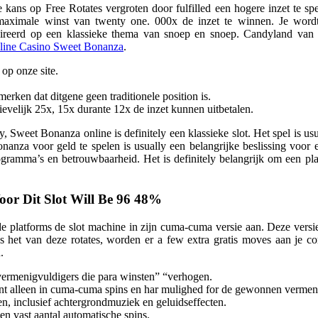
ns op Free Rotates vergroten door fulfilled een hogere inzet te spel
 maximale winst van twenty one. 000x de inzet te winnen. Je word
ireerd op een klassieke thema van snoep en snoep. Candyland van 1
line Casino Sweet Bonanza
.
op onze site.
erken dat ditgene geen traditionele position is.
ievelijk 25x, 15x durante 12x de inzet kunnen uitbetalen.
y, Sweet Bonanza online is definitely een klassieke slot. Het spel is us
nanza voor geld te spelen is usually een belangrijke beslissing voor
gramma’s en betrouwbaarheid. Het is definitely belangrijk om een plat
or Dit Slot Will Be 96 48%
 platforms de slot machine in zijn cuma-cuma versie aan. Deze versie v
 het van deze rotates, worden er a few extra gratis moves aan je cons
.
 vermenigvuldigers die para winsten” “verhogen.
t alleen in cuma-cuma spins en har mulighed for de gewonnen vermeni
en, inclusief achtergrondmuziek en geluidseffecten.
n vast aantal automatische spins.