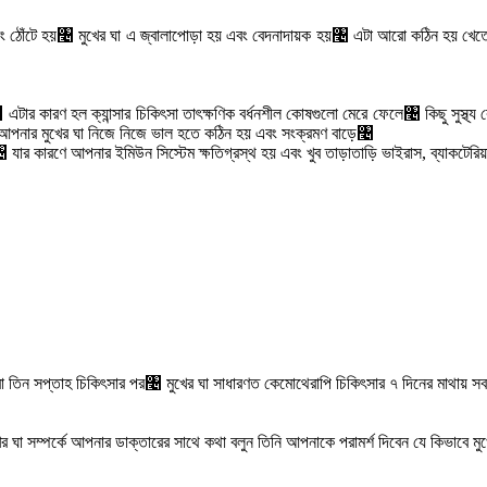
 এবং ঠোঁটে হয়৤ মুখের ঘা এ জ্বালাপোড়া হয় এবং বেদনাদায়ক হয়৤ এটা আরো কঠিন হয় খেতে,
এটার কারণ হল ক্যান্সার চিকিৎসা তাৎক্ষণিক বর্ধনশীল কোষগুলো মেরে ফেলে৤ কিছু সুস্থ
 আপনার মুখের ঘা নিজে নিজে ভাল হতে কঠিন হয় এবং সংক্রমণ বাড়ে৤
যার কারণে আপনার ইমিউন সিস্টেম ক্ষতিগ্রস্থ হয় এবং খুব তাড়াতাড়ি ভাইরাস, ব্যাকটের
ই বা তিন সপ্তাহ চিকিৎসার পর৤ মুখের ঘা সাধারণত কেমোথেরাপি চিকিৎসার ৭ দিনের মাথায় 
 ঘা সম্পর্কে আপনার ডাক্তারের সাথে কথা বলুন তিনি আপনাকে পরামর্শ দিবেন যে কিভাবে মু