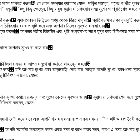
সকের সাথে সাক্ষাত করুন৤ যে কোন সমস্যার ব্যাপারে যেমন- মাড়ির সমস্যা, গহ্বর বা দাঁত প
লুন৤ কিছু কিছু ক্ষেত্রে, কিছু ওষুধ ক্যান্সার চিকিৎসার সময় মুখের ঘা প্রতিরোধ করতে পা
তৈরি করুন৤ এ্যালকোহল ভিত্তিক পণ্য থেকে বিরত থাকুন৤ প্রতিবার খাবার পর কুলকুচি ক
 চিকিৎসায় ব্যাঘাত সৃষ্টি করে এবং আপনার নিজের সুস্থতায় বাধা দেয়৤
ক্ত করুন৤ আপনার শরীরে ভিটামিন এবং পুষ্টি সংক্রমণের সাথে যুদ্ধ করে চিকিৎসার সময় 
যাতে আপনার মুখের ঘা কমে যায়৤
ুন চিকিৎসার সময় যা আপনার মুখে ঘা কমাতে সাহায্যে করবে৤
িমুলেট করে৤ যদি আপনার মুখের কোষ তাড়াতাড়ি সেরে যায় তাহলে আপনি মুখের কোষগুলো স্ব
 চিকিৎসা বলবেন, যেমন:
নার ব্যাথা কমানোর জন্য এবং মুখের কোষের সুরক্ষার জন্য৤ ক্যান্সার চিকিৎসা শেষ হলে 
িকিৎসা বলবেন, যেমন:
ে ব্যাথা সেটা কমে যাবে এবং আপনি খাওয়ার সময় বা পান করার সময় এটি একটি আবরণ তৈরী 
৤ আপনি সতর্কতা অবলম্বন করুন খাবার সময় বা ব্রাশ করার সময়, কারণ এ সময় আপনার মু