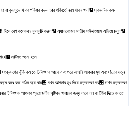
 বা কুড়মুড়ে খাবার পরিহার করুন তার পরিবর্তে নরম খাবার খান৤ স্বাভাবিক কক্ষ
জ হবে৤ দিনে বেশ কয়েকবার কুলকুচি করুন৤ এ্যালকোহল জাতীয় মাউথওয়াস এড়িয়ে চলুন৤
তে পারে৤ জটিলতাগুলো হলো:
ে৤ সংক্রমণের ঝুঁকি কমাতে চিকিৎসার আগে এবং পরে আপনি আপনার মুখ এবং দাঁতের যত্ন
 রক্ত বন্ধ করা কঠিন হয়ে যায়৤ যখন আপনার মুখ দিয়ে রক্তক্ষরণ হয়৤ তখন রক্তক্ষরণ
ার চিকিৎসক আপনার প্রয়োজনীয় পুষ্টিকর খাবারের জন্য নাকে নল বা টিউব দিতে বলতে