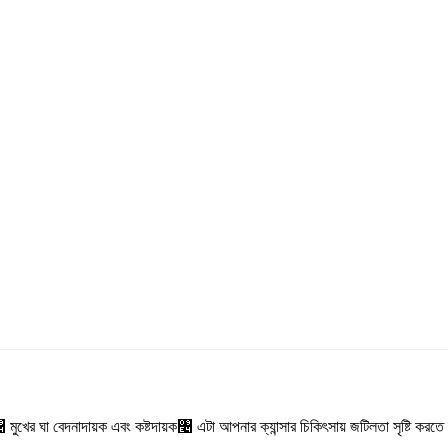
রে৤ মুখের ঘা বেদনাদায়ক এবং কষ্টদায়ক৤ এটা আপনার ক্যান্সার চিকিৎসায় জটিলতা সৃষ্টি কর