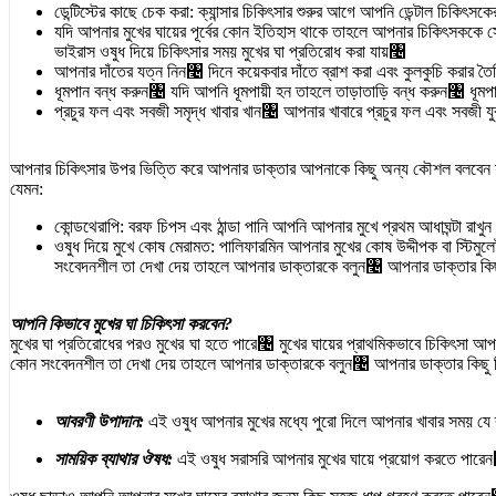
ডেন্টিস্টের কাছে চেক করা: ক্যান্সার চিকিৎসার শুরুর আগে আপনি ডেন্টাল চিকিৎ
যদি আপনার মুখের ঘায়ের পূর্বের কোন ইতিহাস থাকে তাহলে আপনার চিকিৎসককে সেটা ব
ভাইরাস ওষুধ দিয়ে চিকিৎসার সময় মুখের ঘা প্রতিরোধ করা যায়৤
আপনার দাঁতের যত্ন নিন৤ দিনে কয়েকবার দাঁতে ব্রাশ করা এবং কুলকুচি করার 
ধূমপান বন্ধ করুন৤ যদি আপনি ধূমপায়ী হন তাহলে তাড়াতাড়ি বন্ধ করুন৤ ধূমপান
প্রচুর ফল এবং সবজী সমৃদ্ধ খাবার খান৤ আপনার খাবারে প্রচুর ফল এবং সবজী যু
আপনার চিকিৎসার উপর ভিত্তি করে আপনার ডাক্তার আপনাকে কিছু অন্য কৌশল বলবেন 
যেমন:
কোন্ডথেরাপি: বরফ চিপস এবং ঠান্ডা পানি আপনি আপনার মুখে প্রথম আধাঘন্টা রাখ
ওষুধ দিয়ে মুখে কোষ মেরামত: পালিফারমিন আপনার মুখের কোষ উদ্দীপক বা স্ট
সংবেদনশীল তা দেখা দেয় তাহলে আপনার ডাক্তারকে বলুন৤ আপনার ডাক্তার কিছু
আপনি কিভাবে মুখের ঘা চিকিৎসা করবেন?
মুখের ঘা প্রতিরোধের পরও মুখের ঘা হতে পারে৤ মুখের ঘায়ের প্রাথমিকভাবে চিকিৎসা আপ
কোন সংবেদনশীল তা দেখা দেয় তাহলে আপনার ডাক্তারকে বলুন৤ আপনার ডাক্তার কিছু চ
আবরণী উপাদান:
এই ওষুধ আপনার মুখের মধ্যে পুরো দিলে আপনার খাবার সময় য
সাময়িক ব্যাথার ঔষধ:
এই ওষুধ সরাসরি আপনার মুখের ঘায়ে প্রয়োগ করতে পারেন