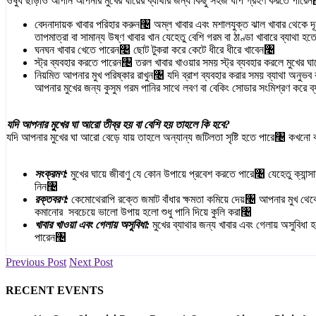
ওষুধ ছাড়াও আপনি আপনার মুখের ঘায়ের ব্যাথার জন্য কিছু সহজ ধাপ গ্রহণ করতে পারে
বেদনাদায়ক খাবার পরিহার করুন৤ অম্ল খাবার এবং মশালযুক্ত ঝাল খাবার থেকে দূরে
তাপমাত্রা বা সামান্য উষ্ণ খাবার খান যেহেতু বেশি গরম বা ঠাণ্ডা খাবারে ব্যাথা 
ঘনঘন খাবার খেতে পারেন৤ ছোট টুকরা করে কেটে ধীরে ধীরে খাবেন৤
স্ট্র ব্যবহার করতে পারেন৤ তরল খাবার খাওয়ার সময় স্ট্র ব্যবহার করলে মুখের 
নিয়মিত আপনার মুখ পরিষ্কার রাখুন৤ যদি ব্রাশ ব্যবহার করার সময় ব্যাথা অ
আপনার মুখের জন্য কুসুম গরম পানির সাথে লবণ বা বেকিং সোডার সংমিশ্রণ করে 
যদি আপনার মুখের ঘা আরো তীব্র হয় বা বেশি হয় তাহলে কি হবে?
যদি আপনার মুখের ঘা আরো বেড়ে যায় তাহলে অন্যান্য জটিলতা সৃষ্টি হতে পারে৤ কখনো 
সংক্রমণ:
মুখের ঘায়ে জীবাণু যে কোন উপায়ে প্রবেশ করতে পারে৤ যেহেতু ক্যান্
নিন৤
রক্তবরণ:
কেমোথেরাপি রক্তে জমাট বাঁধার ক্ষমতা কমিয়ে দেয়৤ আপনার মুখ থেক
কমানোর সবচেয়ে ভালো উপায় হলো শুধু পানি দিয়ে কুলি করা৤
খাবার খাওয়া এবং গেলায় অসুবিধা:
মুখের ব্যাথার জন্য খাবার এবং গেলায় অসুবি
পারেন৤
Previous Post
Next Post
RECENT EVENTS