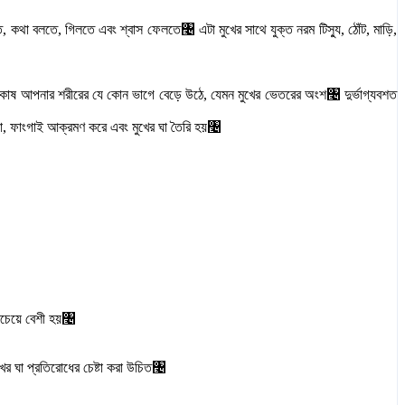
 কথা বলতে, গিলতে এবং শ্বাস ফেলতে৤ এটা মুখের সাথে যুক্ত নরম টিস্যু, ঠোঁট, মাড়ি,
্য কোষ আপনার শরীরের যে কোন ভাগে বেড়ে উঠে, যেমন মুখের ভেতরের অংশ৤ দুর্ভাগ্যবশত
িয়া, ফাংগাই আক্রমণ করে এবং মুখের ঘা তৈরি হয়৤
সবচেয়ে বেশী হয়৤
খের ঘা প্রতিরোধের চেষ্টা করা উচিত৤