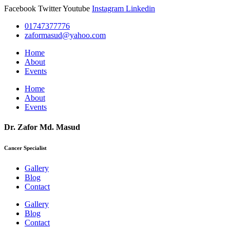
Facebook
Twitter
Youtube
Instagram
Linkedin
01747377776
zaformasud@yahoo.com
Home
About
Events
Home
About
Events
Dr. Zafor Md. Masud
Cancer Specialist
Gallery
Blog
Contact
Gallery
Blog
Contact