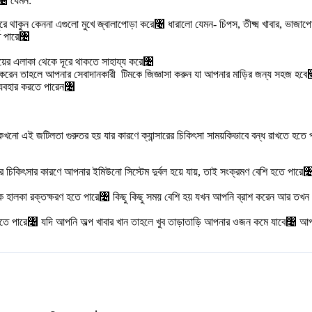
ন৤ যেমন:
 থাকুন কেননা এগুলো মুখে জ্বালাপোড়া করে৤ ধারালো যেমন- চিপস, তীক্ষ্ম খাবার, ভাজাপোড়া
হতে পারে৤
ঘায়ের এলাকা থেকে দূরে থাকতে সাহায্য করে৤
নুভব করেন তাহলে আপনার সেবাদানকারী টিমকে জিজ্ঞাসা করুন যা আপনার মাড়ির জন্য সহ
ব্যবহার করতে পারেন৤
কখনো এই জটিলতা গুরুতর হয় যার কারণে ক্যান্সারের চিকিৎসা সাময়কিভাবে বন্ধ রাখতে হ
সার চিকিৎসার কারণে আপনার ইমিউনো সিস্টেম দুর্বল হয়ে যায়, তাই সংক্রমণ বেশি হতে পার
ে হালকা রক্তক্ষরণ হতে পারে৤ কিছু কিছু সময় বেশি হয় যখন আপনি ব্রাশ করেন আর তখন
ধা হতে পারে৤ যদি আপনি অল্প খাবার খান তাহলে খুব তাড়াতাড়ি আপনার ওজন কমে যাবে৤ আপন