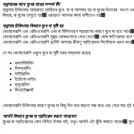
ক্যান্সারের সাথে মুখের ঘায়ের সম্পর্ক কী?
ক্যান্সার চিকিৎসায় আক্রান্ত ব্যক্তির মুখে ঘা বা আলসার হয় যা মুখের ভিতরের অংশে
জিহ্বা, বা মুখের তালুতে হয়৤ এছাড়াও আপনার খাদ্য নালীতেও হয়৤
ক্যান্সার চিকিৎসায় কিভাবে মুখে ঘা সৃষ্টি হয়
কেমোথেরাপি এবং রেডিওথেরাপি একা বা মিলিতভাবে প্রয়োগের কারণে মুখে ঘা হতে পারে৤ 
কেমোথেরাপি এবং রেডিওথেরাপি সুস্থ্য কোষগুলোকে মেরে ফেলে৤ কোষ ক্ষতিগ্রস্থ হলে
কেমোথেরাপি এবং রেডিওথেরাপি দুটোই আপনার জীবাণু প্রতিরোধক সিস্টেমকে ধ্বংস করে৤ 
যে সব কেমোথেরাপি ওষুধে মুখে ঘা সৃষ্টি হবার সম্ভাবনা রয়েছে
ক্যাপসিটাবিন
সিসপ্লাটিন
সাইট্রাবিন
ইটোপো-সাইড
ফ্লুরোনিল
মিথোট্রেক্সেট
কেমোথেরাপি চিকিৎসার কারণে মুখের ঘা কিছু দিন পরে বাড়তে শুরু করে এবং সেরে যায় দু
আপনি কিভাবে মুখের ঘা প্রতিরোধ করতে পারেবেন?
মুখের ঘা প্রতিরোধের কোন নিশ্চিত উপায় নাই, তবুও আপনি এই ঝুঁকি কমাতে পারেন৤ মুখের