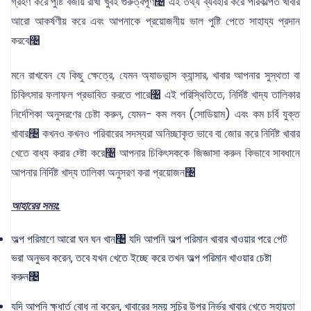
গ্রহণ করে পুষ্টি বজায় রাখা খুবই গুরুত্বপূর্ণ৤ এই তথ্য ব্যবহার করে পরিকল্পিত খাবার
আরো আকর্ষণীয় করে এবং আপনাকে প্রয়োজনীয় ভাল পুষ্টি পেতে সাহায্য প্রদান
করবে৤
মনে রাখবেন যে কিছু ক্ষেত্রে, যেমন অ্যাডভান্স ক্যান্সার, খাবার আপনার সুস্থতা বা
চিকিৎসার ফলাফল প্রভাবিত করতে পারে৤ এই পরিস্থিতিতে, নির্দিষ্ট খাদ্য তালিকার
নির্দেশিকা অনুসরণের চেষ্টা করুন, যেমন- কম লবন (সোডিয়াম) এবং কম চর্বি যুক্ত
খাবার৤ কখনও কখনও পরিবারের সদস্যরা অনিচ্ছাকৃত ভাবে বা জোর করে নির্দিষ্ট খাবার
খেতে বাধ্য করার চ্ষ্টো করে৤ আপনার চিকিৎসককে জিজ্ঞাসা করুন কিভাবে সাবধানে
আপনার নির্দিষ্ট খাদ্য তালিকা অনুসরণ করা প্রয়োজন৤
আহারের সময়:
অল্প পরিমাণে আরো ঘন ঘন খান৤ যদি আপনি অল্প পরিমান খাবার খাওয়ার পরে পেট
ভরা অনুভব করেন, তবে যখন খেতে ইচ্ছে করে তখন অল্প পরিমান খাওয়ার চেষ্টা
করুন৤
যদি আপনি ক্ষুধার্ত বোধ না করেন, খাবারের সময় সূচির উপর নির্ভর খাবার খেতে সহায়তা