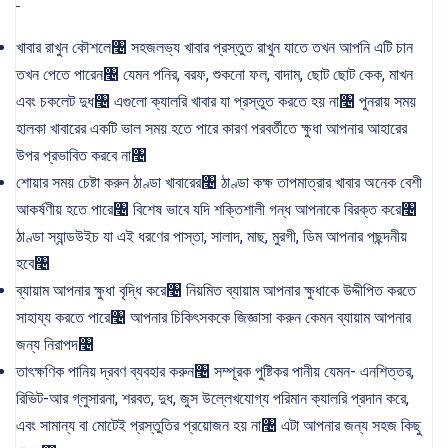
খাবার রাখুন কৌশলে৤ সহজলভ্য খাবার প্রস্তুত রাখুন যাতে তখন আপনি এটি চান
তখন পেতে পারেন৤ যেমন পনির, বরফ, শুকনো ফল, বাদাম, ছোট ছোট কেক, মাখন
এবং চকলেট দুধ৤ এগুলো ক্যালরি খাবার যা প্রস্তুত করতে হয় না৤ পুনরায় সময়
হালকা খাবারের একটি ভাল সময় হতে পারে কারণ পরবর্তীতে ক্ষুধা আপনার আহারের
উপর প্রভাবিত করবে না৤
শোয়ার সময় চেষ্টা করুন ঠাণ্ডা খাবারের৤ ঠাণ্ডা কক্ষ তাপমাত্রার খাবার অনেক বেশী
আকর্ষণীয় হতে পারে৤ বিশেষ ভাবে যদি শক্তিশালী গন্ধ আপনাকে বিরক্ত করে৤
ঠাণ্ডা স্যান্ডউইচ যা এই ধরণের পাস্তা, সালাদ, মাছ, মুরগী, ডিম আপনার পছন্দনীয়
হবে৤
ব্যায়াম আপনার ক্ষুধা বৃদ্ধি করে৤ নিয়মিত ব্যায়াম আপনার ক্ষুধাকে উদ্দীপিত করতে
সাহায্য করতে পারে৤ আপনার চিকিৎসককে জিজ্ঞাসা করুন কেমন ব্যায়াম আপনার
জন্য নিরাপদ৤
তাৎক্ষণিক পানিয় দ্রবণ ব্যবহার করুন৤ সম্পূরক পুষ্টিকর পানীয় যেমন- এনশিত্তর,
রিভিট-আর গ্লুসারনা, শরবত, দুধ, জুস উল্লেখযোগ্য পরিমান ক্যালরি প্রদান করে,
এবং সামান্য বা মোটেই প্রস্তুতির প্রয়োজন হয় না৤ এটা আপনার জন্য সহজ কিছু