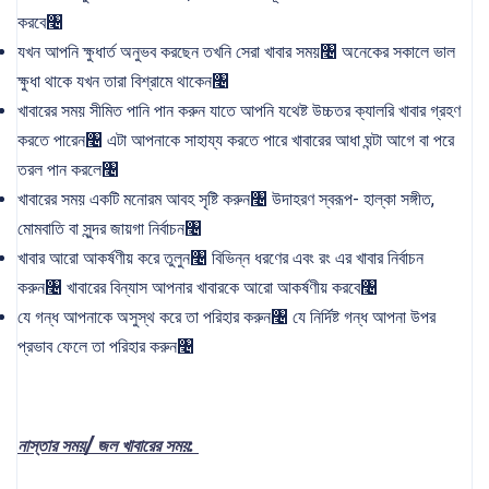
করবে৤
যখন আপনি ক্ষুধার্ত অনুভব করছেন তখনি সেরা খাবার সময়৤ অনেকের সকালে ভাল
ক্ষুধা থাকে যখন তারা বিশ্রামে থাকেন৤
খাবারের সময় সীমিত পানি পান করুন যাতে আপনি যথেষ্ট উচ্চতর ক্যালরি খাবার গ্রহণ
করতে পারেন৤ এটা আপনাকে সাহায্য করতে পারে খাবারের আধা ঘন্টা আগে বা পরে
তরল পান করলে৤
খাবারের সময় একটি মনোরম আবহ সৃষ্টি করুন৤ উদাহরণ স্বরূপ- হাল্কা সঙ্গীত,
মোমবাতি বা সুন্দর জায়গা নির্বাচন৤
খাবার আরো আকর্ষণীয় করে তুলুন৤ বিভিন্ন ধরণের এবং রং এর খাবার নির্বাচন
করুন৤ খাবারের বিন্যাস আপনার খাবারকে আরো আকর্ষণীয় করবে৤
যে গন্ধ আপনাকে ‍অসুস্থ করে তা পরিহার করুন৤ যে নির্দিষ্ট গন্ধ আপনা উপর
প্রভাব ফেলে তা পরিহার করুন৤
নাস্তার সময়/ জল খাবারের সময়: